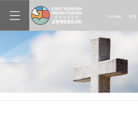
I’m New
예배