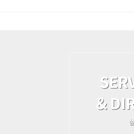
SERV
& DI
샬