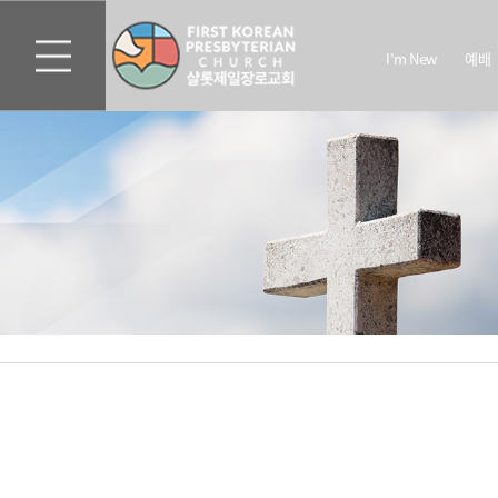
I’m New
예배