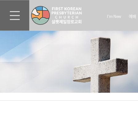
I’m New
예배