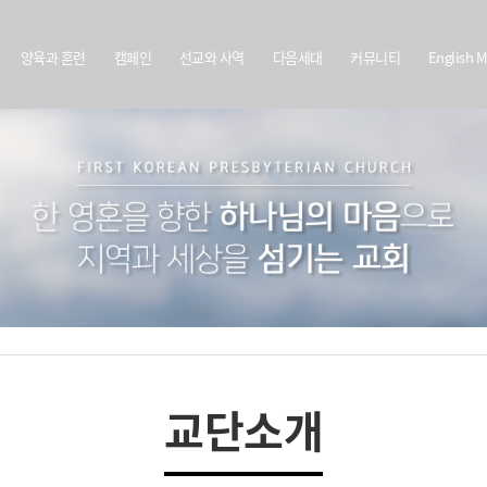
양육과 훈련
캠페인
선교와 사역
다음세대
커뮤니티
English M
교단소개